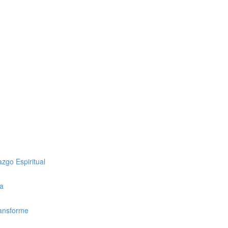
zgo Espiritual
ca
ransforme