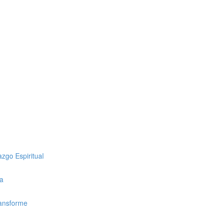
zgo Espiritual
ca
ransforme