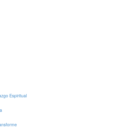
zgo Espiritual
ca
ransforme