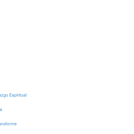
zgo Espiritual
ca
ransforme