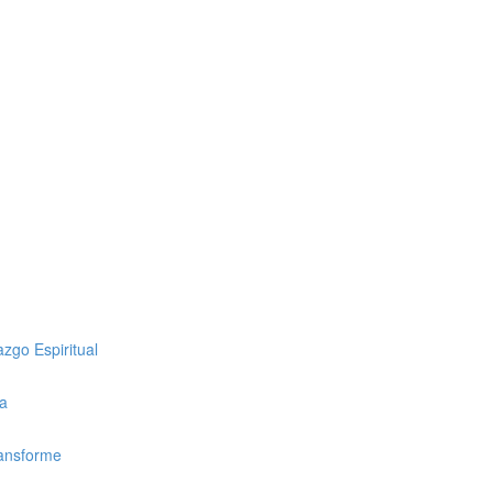
zgo Espiritual
ca
ransforme