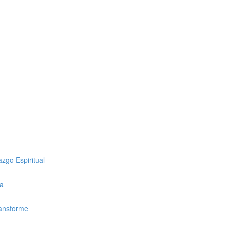
zgo Espiritual
ca
ransforme