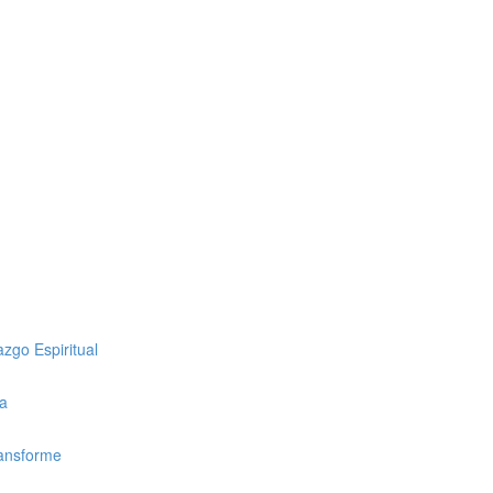
zgo Espiritual
ca
ransforme